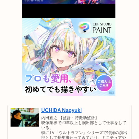
UCHIDA Naoyuki
内田直之 【監督・特撮助監督】
映像業界で20年以上も演出部として仕事をして
いる。
特にTV「ウルトラマン」シリーズで特撮の演出
部として長年携わってきており、ミニチュアや