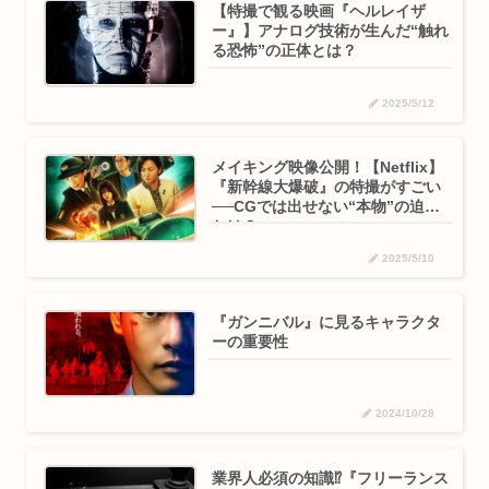
【特撮で観る映画『ヘルレイザ
ー』】アナログ技術が生んだ“触れ
る恐怖”の正体とは？
2025/5/12
メイキング映像公開！【Netflix】
『新幹線大爆破』の特撮がすごい
──CGでは出せない“本物”の迫力
とは？
2025/5/10
『ガンニバル』に見るキャラクタ
ーの重要性
2024/10/28
業界人必須の知識⁉『フリーランス