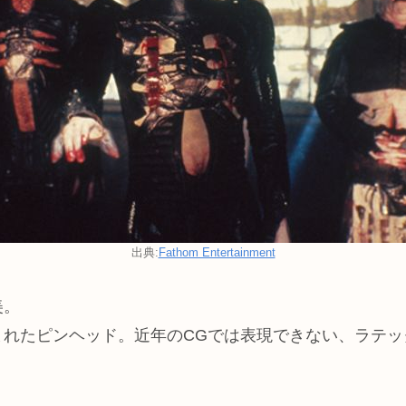
出典:
Fathom Entertainment
美。
まれたピンヘッド。近年のCGでは表現できない、ラテッ