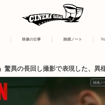
映像の仕事
雑感ノート
Y
センス』驚異の長回し撮影で表現した、
雑感ノ