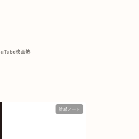
ouTube映画塾
雑感ノート