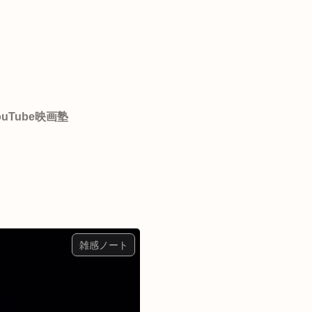
ouTube映画塾
雑感ノート