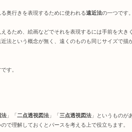
れる奥行きを表現するために使われる
遠近法
の一つです
見えるため、絵画などでそれを表現するには手前を大き
遠近法という概念が無く、遠くのものも同じサイズで描
方です。
図法
」「
二点透視図法
」「
三点透視図法
」というものが
いので理解しておくとパースを考える上で役立ちます。